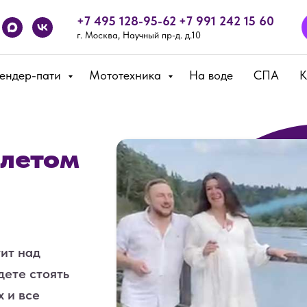
+7 495 128-95-62
+7 991 242 15 60
г. Москва, Научный пр-д. д.10
Гендер-пати
Мототехника
На воде
СПА
К
олетом
ит над
дете стоять
х и все