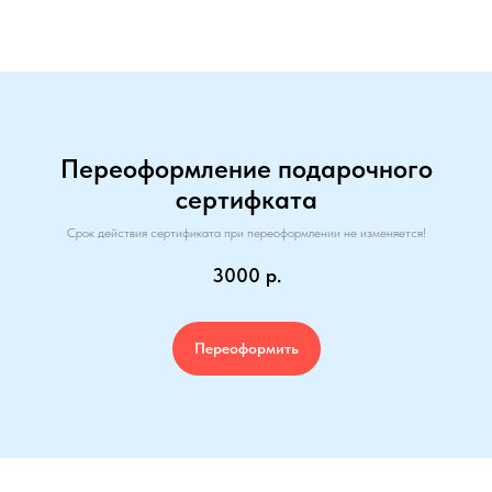
ОСТАЛИСЬ
ВОПРОСЫ?
Если вы хотите узнать подробнее о
проведении мероприятия, не
стесняйтесь - пишите или звоните, мы
будем рады вам помочь!
Переоформление подарочного
сертифката
Срок действия сертификата при переоформлении не изменяется!
3000
р.
Переоформить