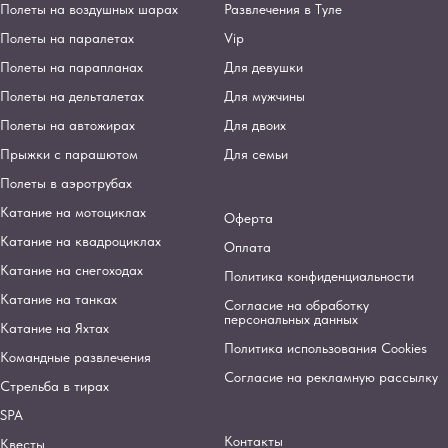
Полеты на воздушных шарах
Развлечения в Туле
Полеты на паралетах
Vip
Полеты на парапланах
Для девушки
Полеты на дельталетах
Для мужчины
Полеты на автожирах
Для двоих
Прыжки с парашютом
Для семьи
Полеты в аэротрубах
Катание на мотоциклах
Оферта
Катание на квадроциклах
Оплата
Катание на снегоходах
Политика конфиденциальности
Катание на танках
Согласие на обработку
персональных данных
Катание на Яхтах
Политика использования Cookies
Командные развлечения
Согласие на рекламную рассылку
Стрельба в тирах
SPA
Контакты
Квесты