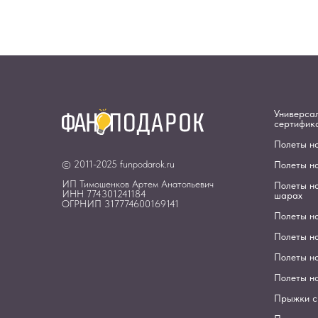
Универса
сертифик
Полеты н
© 2011-2025 funpodarok.ru
Полеты н
ИП Тимошенков Артем Анатольевич
Полеты н
ИНН 774301241184
шарах
ОГРНИП 317774600169141
Полеты н
Полеты н
Полеты на
Полеты н
Прыжки с