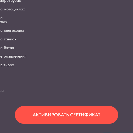
 аэротрубах
на мотоциклах
на
клах
а снегоходах
а танках
а Яхтах
е развлечения
в тирах
ии
АКТИВИРОВАТЬ СЕРТИФИКАТ