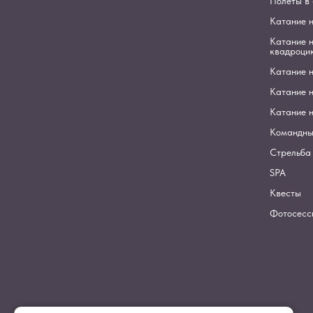
Полеты в
Катание 
Катание 
квадроци
Катание н
Катание н
Катание н
Командны
Стрельба 
SPA
Квесты
Фотосесс