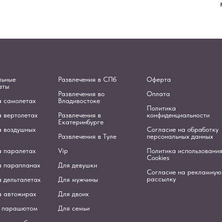
льные
Развлечения в СПб
Оферта
аты
Развлечения во
Оплата
а самолетах
Владивостоке
Политика
а вертолетах
Развлечения в
конфиденциальности
Екатеринбурге
а воздушных
Согласие на обработку
Развлечения в Туле
персональных данных
а паралетах
Vip
Политика использовани
Cookies
а парапланах
Для девушки
Согласие на рекламную
рассылку
 дельталетах
Для мужчины
а автожирах
Для двоих
 парашютом
Для семьи