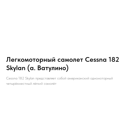
Легкомоторный самолет Cessna 182
Skylan (а. Ватулино)
Cessna 182 Skylan представляет собой американский одномоторный
четырёхместный лёгкий самолёт