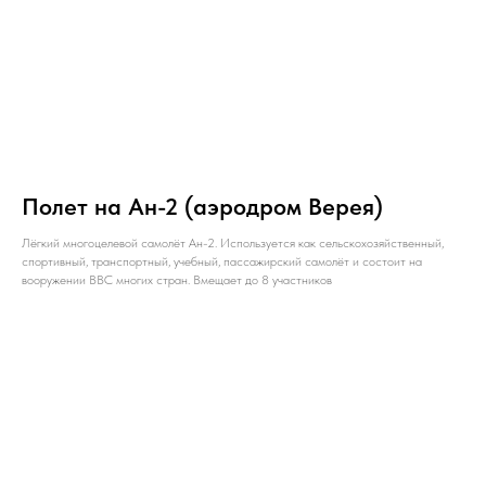
Полет на Ан-2 (аэродром Верея)
Лёгкий многоцелевой самолёт Ан-2. Используется как сельскохозяйственный,
спортивный, транспортный, учебный, пассажирский самолёт и состоит на
вооружении ВВС многих стран. Вмещает до 8 участников