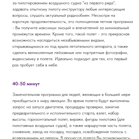
за пилотированием воздушного судна "из первого ряда",
задавать опытному пилоту-инструктору любые интересующие
вопросы, слушать актуальный радиообмен. Несмотря на
короткую продолжительность, это полноценная летная программа
- Вы получите максимум эмоций и впечатлений за минимальный
промежуток времени. Кроме того, такой полет - это прекрасная
возможность насладиться незабываемыми видами,
открывающимися из под крыла летательного аппарата, а также
сделать великолепные пейзажные или портретные фотографии,
видеосъемку в полете. Идеально подходит для тех, кто первый
раз пробует себя в небе.
40-50 минут
Замечательная программа для людей, желающих в большей мере
приобщиться к миру авиации. Во время полета будут выполнены
запрос на запуск двигателя, процедуры проверки, занятие
предварительного и исполнительного старта, взлет, набор
высоты, горизонтальный полет, виражи, фигуры пилотажа (для
пилотажных воздушных судов), а также маршрутная часть полета,
снижение, заход на посадку, посадка, освобождение полосы с
возвращением на перрон. В процессе полета Вы познакомитесь