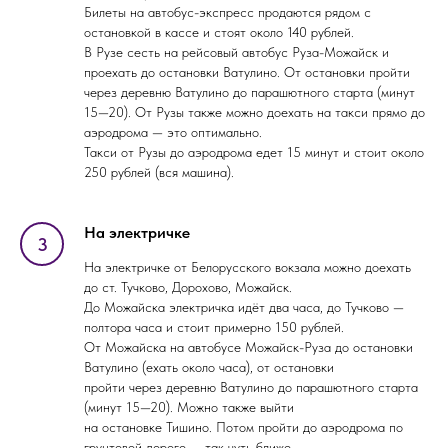
Билеты на автобус-экспресс продаются рядом с
остановкой в кассе и стоят около 140 рублей.
В Рузе сесть на рейсовый автобус Руза-Можайск и
проехать до остановки Ватулино. От остановки пройти
через деревню Ватулино до парашютного старта (минут
15—20). От Рузы также можно доехать на такси прямо до
аэродрома — это оптимально.
Такси от Рузы до аэродрома едет 15 минут и стоит около
250 рублей (вся машина).
На электричке
На электричке от Белорусского вокзала можно доехать
до ст. Тучково, Дорохово, Можайск.
До Можайска электричка идёт два часа, до Тучково —
полтора часа и стоит примерно 150 рублей.
От Можайска на автобусе Можайск-Руза до остановки
Ватулино (ехать около часа), от остановки
пройти через деревню Ватулино до парашютного старта
(минут 15—20). Можно также выйти
на остановке Тишино. Потом пройти до аэродрома по
грунтовой дороге — так чуть ближе.