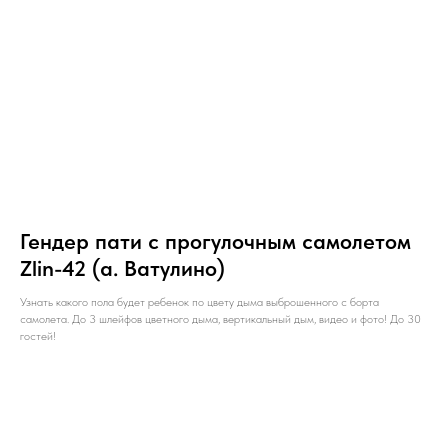
Гендер пати с прогулочным самолетом
Zlin-42 (а. Ватулино)
Узнать какого пола будет ребенок по цвету дыма выброшенного с борта
самолета. До 3 шлейфов цветного дыма, вертикальный дым, видео и фото! До 30
гостей!