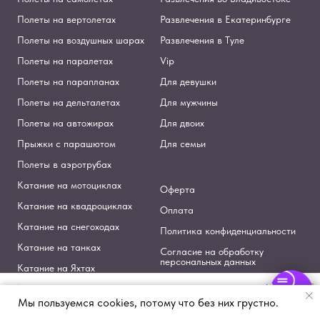
Полеты на вертолетах
Развлечения в Екатеринбурге
Полеты на воздушных шарах
Развлечения в Туле
Полеты на паралетах
Vip
Полеты на парапланах
Для девушки
Полеты на дельталетах
Для мужчины
Полеты на автожирах
Для двоих
Прыжки с парашютом
Для семьи
Полеты в аэротрубах
Катание на мотоциклах
Оферта
Катание на квадроциклах
Оплата
Катание на снегоходах
Политика конфиденциальности
Катание на танках
Согласие на обработку
персональных данных
Катание на Яхтах
Политика использования
Командные развлечения
Cookies
Мы пользуемся cookies, потому что без них грустно.
Полеты
Гендер-пати
Квадроциклы
Мотоциклы
На воде
Spa
Стрельба в тирах
Согласие на рекламную