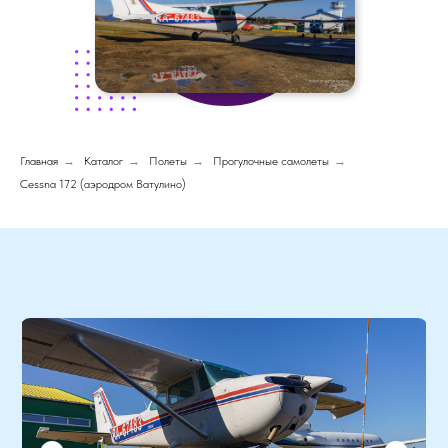
Главная
→
Каталог
→
Полеты
→
Прогулочные самолеты
→
Cessna 172 (аэродром Ватулино)