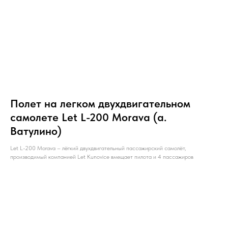
Полет на легком двухдвигательном
самолете Let L-200 Morava (а.
Ватулино)
Let L-200 Morava – лёгкий двухдвигательный пассажирский самолёт,
производимый компанией Let Kunovice вмещает пилота и 4 пассажиров