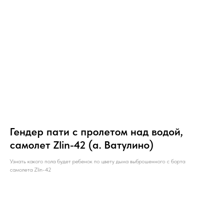
Гендер пати с пролетом над водой,
самолет Zlin-42 (а. Ватулино)
Узнать какого пола будет ребенок по цвету дыма выброшенного с борта
самолета Zlin-42