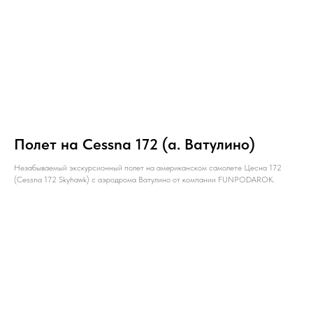
НАПИШИТЕ НАМ В MAX
Полет на Cessna 172 (а. Ватулино)
Незабываемый экскурсионный полет на американском самолете Цесна 172
(Cessna 172 Skyhawk) с аэродрома Ватулино от компании FUNPODAROK.
НАПИШИТЕ НАМ В TELEGRAM
НАПИШИТЕ НАМ ВКОНТАКТЕ