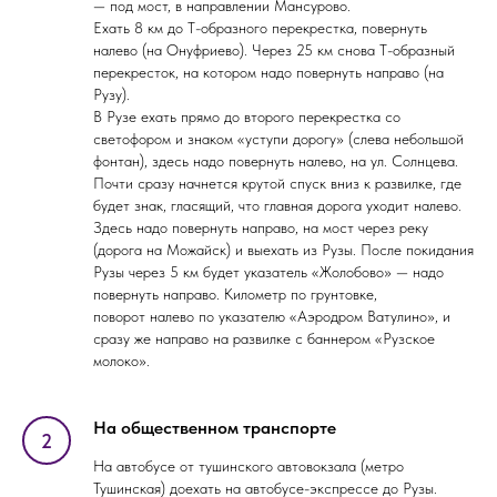
— под мост, в направлении Мансурово.
Ехать 8 км до Т-образного перекрестка, повернуть
налево (на Онуфриево). Через 25 км снова Т-образный
перекресток, на котором надо повернуть направо (на
Рузу).
В Рузе ехать прямо до второго перекрестка со
светофором и знаком «уступи дорогу» (слева небольшой
фонтан), здесь надо повернуть налево, на ул. Солнцева.
Почти сразу начнется крутой спуск вниз к развилке, где
будет знак, гласящий, что главная дорога уходит налево.
Здесь надо повернуть направо, на мост через реку
(дорога на Можайск) и выехать из Рузы. После покидания
Рузы через 5 км будет указатель «Жолобово» — надо
повернуть направо. Километр по грунтовке,
поворот налево по указателю «Аэродром Ватулино», и
сразу же направо на развилке с баннером «Рузское
молоко».
На общественном транспорте
На автобусе от тушинского автовокзала (метро
Тушинская) доехать на автобусе-экспрессе до Рузы.