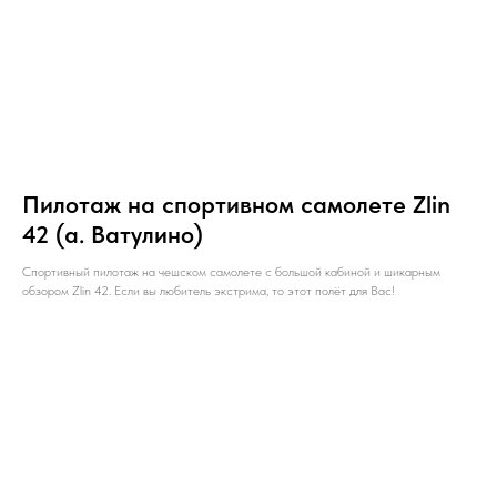
Пилотаж на спортивном самолете Zlin
42 (а. Ватулино)
Спортивный пилотаж на чешском самолете с большой кабиной и шикарным
обзором Zlin 42. Если вы любитель экстрима, то этот полёт для Вас!