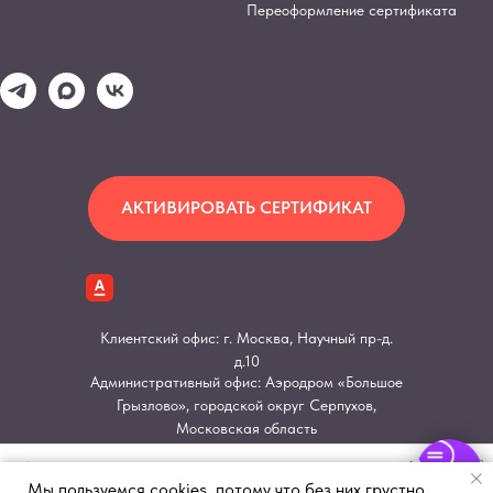
Переоформление сертификата
АКТИВИРОВАТЬ СЕРТИФИКАТ
Клиентский офис: г. Москва, Научный пр-д.
д.10
Административный офис: Аэродром «Большое
Грызлово», городской округ Серпухов,
Московская область
Мы пользуемся cookies, потому что без них грустно.
Разработка и поддержка сайта
eshurin.ru
Полеты
Гендер-пати
Квадроциклы
Мотоциклы
На воде
Spa