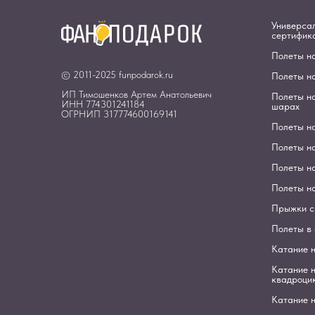
Универса
сертифик
Полеты н
© 2011-2025 funpodarok.ru
Полеты н
ИП Тимошенков Артем Анатольевич
Полеты н
ИНН 774301241184
шарах
ОГРНИП 317774600169141
Полеты н
Полеты н
Полеты на
Полеты н
Прыжки с
Полеты в
Катание 
Катание 
квадроци
Катание н