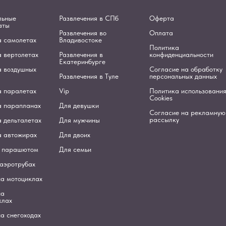
льные
Развлечения в СПб
Оферта
аты
Развлечения во
Оплата
а самолетах
Владивостоке
Политика
а вертолетах
Развлечения в
конфиденциальности
Екатеринбурге
а воздушных
Согласие на обработку
Развлечения в Туле
персональных данных
а паралетах
Vip
Политика использовани
Cookies
а парапланах
Для девушки
Согласие на рекламную
рассылку
 дельталетах
Для мужчины
а автожирах
Для двоих
 парашютом
Для семьи
 аэротрубах
на мотоциклах
на
клах
а снегоходах