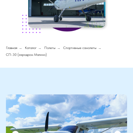
Главная
→
Каталог
→
Полеты
→
Спортивные самолеты
→
СП-30 (аэродром Малино)