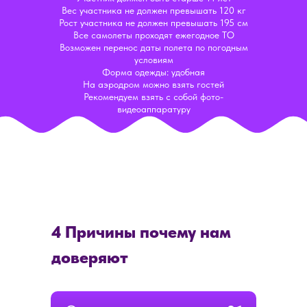
Вес участника не должен превышать 120 кг
Рост участника не должен превышать 195 см
Все самолеты проходят ежегодное ТО
Возможен перенос даты полета по погодным
условиям
Форма одежды: удобная
На аэродром можно взять гостей
Рекомендуем взять с собой фото-
видеоаппаратуру
4 Причины почему нам
доверяют