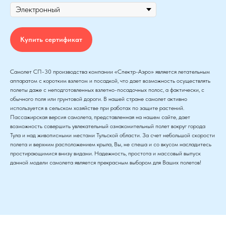
Купить сертификат
Самолет СП-30 производства компании «Спектр-Аэро» является летательным
аппаратом с коротким взлетом и посадкой, что дает возможность осуществлять
полеты даже с неподготовленных взлетно-посадочных полос, а фактически, с
обычного поля или грунтовой дороги. В нашей стране самолет активно
используется в сельском хозяйстве при работах по защите растений.
Пассажирская версия самолета, представленная на нашем сайте, дает
возможность совершить увлекательный ознакомительный полет вокруг города
Тула и над живописными местами Тульской области. За счет небольшой скорости
полета и верхним расположением крыла, Вы, не спеша и со вкусом насладитесь
простирающимися внизу видами. Надежность, простота и массовый выпуск
данной модели самолета является прекрасным выбором для Ваших полетов!