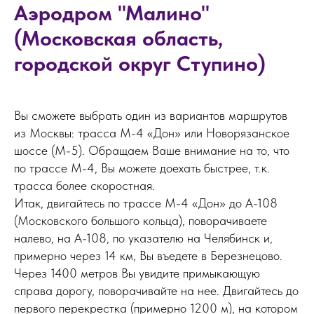
Аэродром "Малино"
(Московская область,
городской округ Ступино)
Вы сможете выбрать один из вариантов маршрутов
из Москвы: трасса М-4 «Дон» или Новорязанское
НАПИШИТЕ НАМ В MAX
шоссе (М-5). Обращаем Ваше внимание на то, что
по трассе М-4, Вы можете доехать быстрее, т.к.
трасса более скоростная.
НАПИШИТЕ НАМ В TELEGRAM
Итак, двигайтесь по трассе М-4 «Дон» до А-108
(Московского большого кольца), поворачиваете
налево, на А-108, по указателю на Челябинск и,
НАПИШИТЕ НАМ ВКОНТАКТЕ
примерно через 14 км, Вы въедете в Березнецово.
Через 1400 метров Вы увидите примыкающую
справа дорогу, поворачивайте на нее. Двигайтесь до
первого перекрестка (примерно 1200 м), на котором