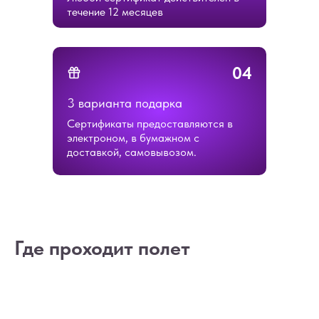
течение 12 месяцев
04
3 варианта подарка
ОСТАЛИСЬ
Сертификаты предоставляются в
электроном, в бумажном с
ВОПРОСЫ?
доставкой, самовывозом.
Если вы хотите узнать подробнее о
проведении мероприятия, не
стесняйтесь - пишите или звоните, мы
будем рады вам помочь!
Где проходит полет