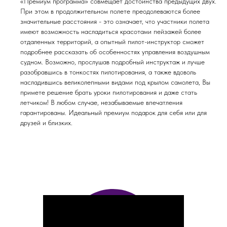
«Премиум программа» совмещает достоинства предыдущих двух.
При этом в продолжительном полете преодолеваются более
значительные расстояния - это означает, что участники полета
имеют возможность насладиться красотами пейзажей более
отдаленных территорий, а опытный пилот-инструктор сможет
подробнее рассказать об особенностях управления воздушным
судном. Возможно, прослушав подробный инструктаж и лучше
разобравшись в тонкостях пилотирования, а также вдоволь
насладившись великолепными видами под крылом самолета, Вы
примете решение брать уроки пилотирования и даже стать
летчиком! В любом случае, незабываемые впечатления
гарантированы. Идеальный премиум подарок для себя или для
друзей и близких.