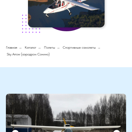
Главная
→
Каталог
→
Полеты
→
Спортивные самолеты
→
Sky Arrow (аэродром Сонино)