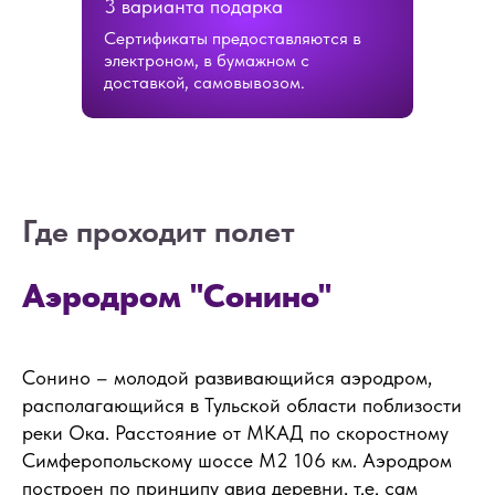
3 варианта подарка
Сертификаты предоставляются в
электроном, в бумажном с
доставкой, самовывозом.
Где проходит полет
Аэродром "Сонино"
ОСТАЛИСЬ
ВОПРОСЫ?
Сонино – молодой развивающийся аэродром,
Если вы хотите узнать подробнее о
проведении мероприятия, не
располагающийся в Тульской области поблизости
стесняйтесь - пишите или звоните, мы
реки Ока. Расстояние от МКАД по скоростному
будем рады вам помочь!
Симферопольскому шоссе М2 106 км. Аэродром
построен по принципу авиа деревни, т.е. сам