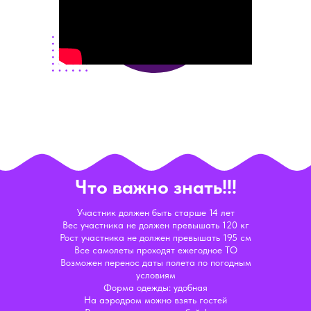
Что важно знать!!!
Участник должен быть старше 14 лет
Вес участника не должен превышать 120 кг
Рост участника не должен превышать 195 см
Все самолеты проходят ежегодное ТО
Возможен перенос даты полета по погодным
условиям
Форма одежды: удобная
На аэродром можно взять гостей