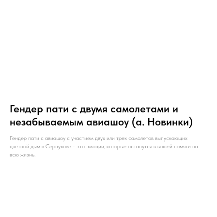
Гендер пати с двумя самолетами и
незабываемым авиашоу (а. Новинки)
Гендер пати с авиашоу с участием двух или трех самолетов выпускающих
цветной дым в Серпухове - это эмоции, которые останутся в вашей памяти на
НАПИШИТЕ НАМ В MAX
всю жизнь.
НАПИШИТЕ НАМ В TELEGRAM