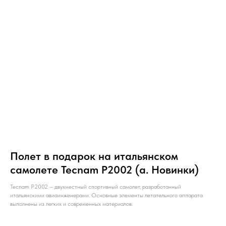
Полет в подарок на итальянском
самолете Tecnam P2002 (а. Новинки)
Tecnam P2002 – двухместный спортивный самолет, разработанный
итальянскими авиаинженерами. Основные элементы летательного аппарата
выполнены из легких и современных материалов.