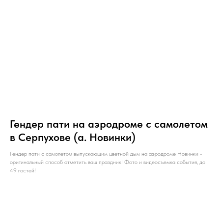
НАПИШИТЕ НАМ ВКОНТАКТЕ
Гендер пати на аэродроме с самолетом
в Серпухове (а. Новинки)
Гендер пати с самолетом выпускающим цветной дым на аэродроме Новинки -
оригинальный способ отметить ваш праздник! Фото и видеосъемка события, до
49 гостей!