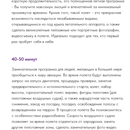
короткую продолжительность, это полноценная летная программа
- Вы получите максимум эмоций и впечатлений за минимальный
промежуток времени. Кроме того, такой полет - это прекрасная
возможность насладиться незабываемыми видами,
открывающимися из под крыла летательного аппарата, а также
сделать великолепные пейзажные или портретные фотографии,
видеосъемку в полете. Идеально подходит для тех, кто первый
раз пробует себя в небе.
40-50 минут
Замечательная программа для людей, желающих в большей мере
приобщиться к миру авиации. Во время полета будут выполнены
запрос на запуск двигателя, процедуры проверки, занятие
предварительного и исполнительного старта, взлет, набор
высоты, горизонтальный полет, виражи, фигуры пилотажа (для
пилотажных воздушных судов), а также маршрутная часть полета,
снижение, заход на посадку, посадка, освобождение полосы с
возвращением на перрон. В процессе полета Вы познакомитесь
с особенностями радиообмена. Скорость воздушного судна
позволяет за время полета отдалиться от аэродрома, занять
другие пилотажные зоны, сделать замечательную фото-видео