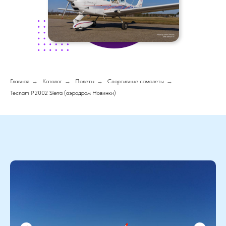
Главная
→
Каталог
→
Полеты
→
Спортивные самолеты
→
Tecnam P2002 Sierra (аэродром Новинки)