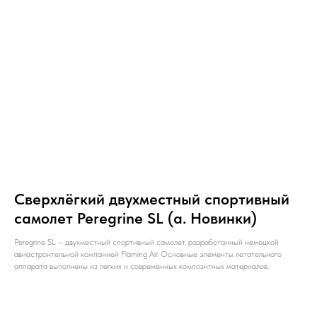
Сверхлёгкий двухместный спортивный
самолет Peregrine SL (а. Новинки)
Peregrine SL – двухместный спортивный самолет, разработанный немецкой
авиастроительной компанией Fläming Air. Основные элементы летательного
аппарата выполнены из легких и современных композитных материалов.