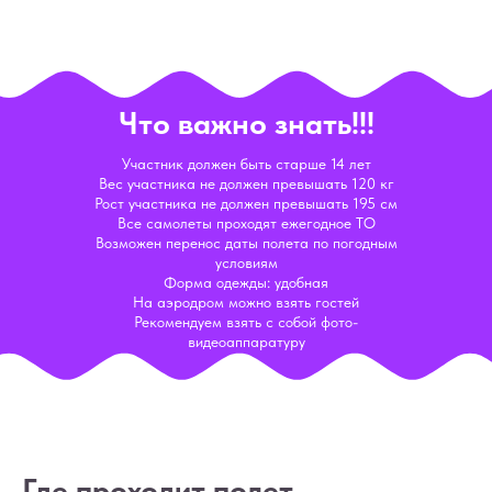
Что важно знать!!!
Участник должен быть старше 14 лет
Вес участника не должен превышать 120 кг
Рост участника не должен превышать 195 см
Все самолеты проходят ежегодное ТО
Возможен перенос даты полета по погодным
условиям
Форма одежды: удобная
На аэродром можно взять гостей
Рекомендуем взять с собой фото-
видеоаппаратуру
Где проходит полет