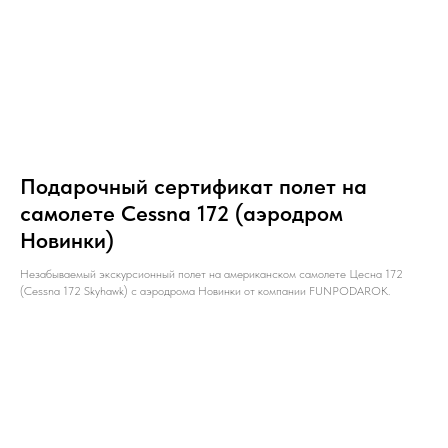
Подарочный сертификат полет на
самолете Cessna 172 (аэродром
Новинки)
Незабываемый экскурсионный полет на американском самолете Цесна 172
(Cessna 172 Skyhawk) с аэродрома Новинки от компании FUNPODAROK.
ОСТАЛИСЬ
ВОПРОСЫ?
Если вы хотите узнать подробнее о
проведении мероприятия, не
стесняйтесь - пишите или звоните, мы
будем рады вам помочь!