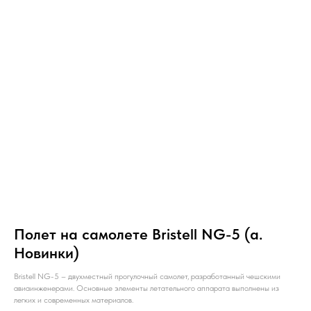
Полет на самолете Bristell NG-5 (а.
Новинки)
Bristell NG-5 – двухместный прогулочный самолет, разработанный чешскими
авиаинженерами. Основные элементы летательного аппарата выполнены из
легких и современных материалов.