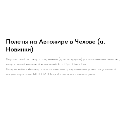
Полеты на Автожире в Чехове (а.
Новинки)
Двухместный автожир с тандемным (друг за другом) расположением экипажа,
выпускаемый немецкой компанией AutoGyro GmbH из
Хильдесхайма. Автожир стал логическим продолжением развития успешной
модели гироплана MT03. MTO-sport самая массовая модель.