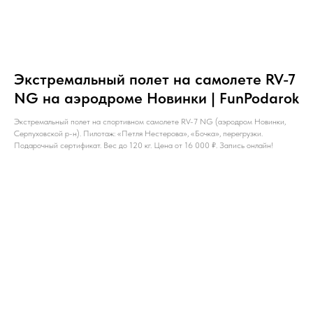
Экстремальный полет на самолете RV-7
NG на аэродроме Новинки | FunPodarok
Экстремальный полет на спортивном самолете RV-7 NG (аэродром Новинки,
Серпуховской р-н). Пилотаж: «Петля Нестерова», «Бочка», перегрузки.
Подарочный сертификат. Вес до 120 кг. Цена от 16 000 ₽. Запись онлайн!