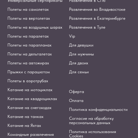
Универсальные сертификаты
Развлечения в СПб
Полеты на самолетах
Развлечения во Владивостоке
Полеты на вертолетах
Развлечения в Екатеринбурге
Полеты на воздушных шарах
Развлечения в Туле
Полеты на паралетах
Vip
Полеты на парапланах
Для девушки
Полеты на дельталетах
Для мужчины
Полеты на автожирах
Для двоих
Прыжки с парашютом
Для семьи
Полеты в аэротрубах
Катание на мотоциклах
Оферта
Катание на квадроциклах
Оплата
Катание на снегоходах
Политика конфиденциальности
Катание на танках
Согласие на обработку
персональных данных
Катание на Яхтах
Политика использования
Командные развлечения
Cookies