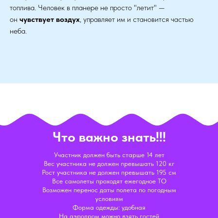
топлива. Человек в планере не просто "летит" —
он
чувствует воздух
, управляет им и становится частью
неба.
Что важно знать!!!
Участник должен быть старше 14 лет
Вес участника не должен превышать 120 кг
Рост участника не должен превышать 195 см
Все самолеты проходят ежегодное ТО
Возможен перенос даты полета по погодным
условиям
Форма одежды: удобная
На аэродром можно взять гостей