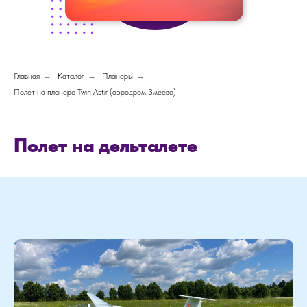
Главная
→
Каталог
→
Планеры
→
Полет на планере Twin Astir (аэродром Змеёво)
Полет на дельталете