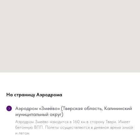
НАПИШИТЕ НАМ В MAX
НАПИШИТЕ НАМ В TELEGRAM
НАПИШИТЕ НАМ ВКОНТАКТЕ
На страницу Аэродрома
Аэродром «Змеёво» (Тверская область, Калининский
муниципальный округ)
Аэродром Змеёво находится в 160 км в сторону Твери. Имеет
бетонную ВПП. Полеты осуществляются в дневное время зимой
и летом