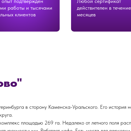
 опыт подтвержден
Любой сертификат
ми работы и тысячами
действителен в течение
льных клиентов
месяцев
ово"
еринбурга в сторону Каменска-Уральского. Его история на
круга.
 комплекс площадью 269 га. Недалеко от летного поля рас
етырехместными. Работает кафе. Есть места для парковки