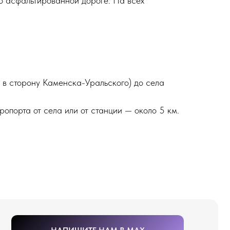
о асфальтированной дороге. На всех
НАПИШИТЕ НАМ В MAX
ИШИТЕ НАМ В TELEGRAM
 в сторону Каменска-Уральского) до села
ропорта от села или от станции — около 5 км.
ПИШИТЕ НАМ ВКОНТАКТЕ