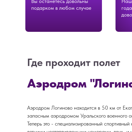
Вы останетесь довольны
Наш
подарком в любом случае
года
дово
Где проходит полет
Аэродром "Логин
Аэродром Логиново находится в 50 км от Екат
запасным аэродромом Уральского военного о
Теперь это - специализированный спортивный
летними неотапливаемыми номерами, двух- и ч