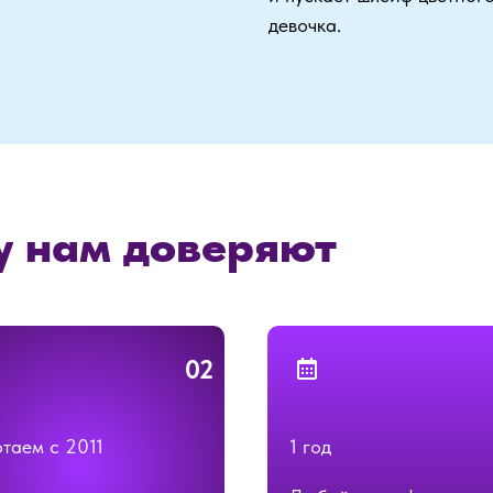
девочка.
у нам доверяют
02
таем с 2011
1 год