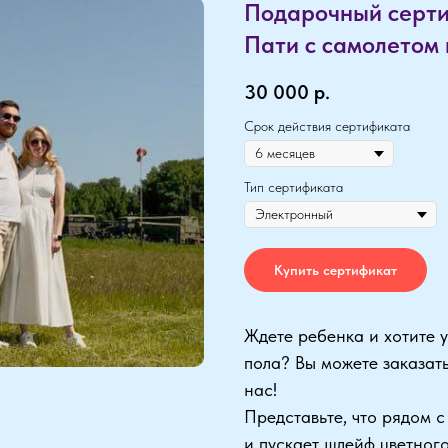
Подарочный серти
Пати с самолетом 
30 000
р.
Срок действия сертификата
Тип сертификата
Купить сертификат
Ждете ребенка и хотите у
пола? Вы можете заказат
нас!
Представьте, что рядом 
и пускает шлейф цветного