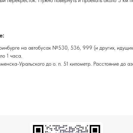
й перекрёсток. Нужно повернуть и проехать около 5 км п
е:
НАП
инбурге на автобусах №530, 536, 999 (и других, идущих
ло 1 часа.
менска-Уральского до о. п. 51 километр. Расстояние до аэ
НА