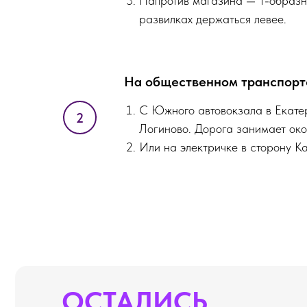
Напротив магазина — Т-образны
развилках держаться левее.
ОСТАЛИСЬ
ВОПРОСЫ?
На общественном транспорт
С Южного автовокзала в Екатер
Если вы хотите узнать подробнее о
проведении мероприятия, не стесняйтесь
Логиново. Дорога занимает око
- пишите или звоните, мы будем рады вам
Или на электричке в сторону Ка
помочь!