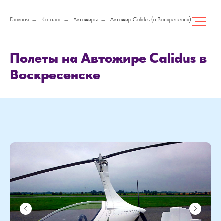
Главная
→
Каталог
→
Автожиры
→
Автожир Calidus (а.Воскресенск)
Полеты на Автожире Calidus в
Воскресенске