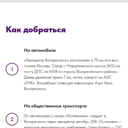
Как добраться
На автомобиле
«Авиацентр Воскресенск» расположен в 70 км юго-вос­
точ­нее Моск­вы. Съезд с Ново­ря­занс­ко­го шос­се (М5) на
посту ДПС на А108 в сторону Воскресенского района.
Далее движение прямо 7 км, затем поворот на АЗС
«ТНК». Волшебные слова для навигатора: Агро Авиа
Воскресенск
На общественном транспорте
От автовокзала у метро «Котельники» следует в
Воскресенск через авиацентр автобус 358. Остановка —
напротив авиацентра по требованию. Цена билета — 150