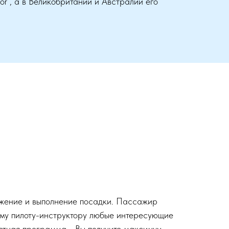
r , а в Великобритании и Австралии его
ижение и выполнение посадки. Пассажир
ому пилоту-инструктору любые интересующие
летная программа - Вы получите максимум