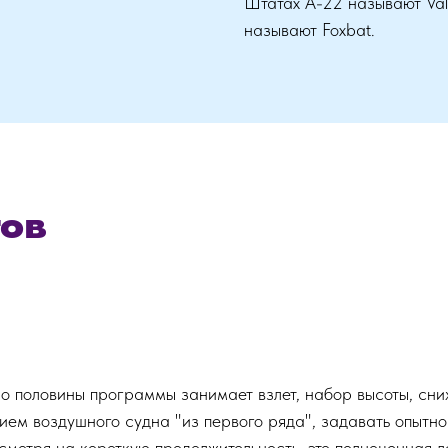
Штатах А-22 называют Valo
называют Foxbat.
ов
 половины программы занимает взлет, набор высоты, сн
ием воздушного судна "из первого ряда", задавать опытн
смотря на короткую продолжительность, это полноценная 