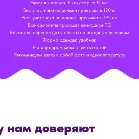
Участник должен быть старше 14 лет
Вес участника не должен превышать 120 кг
Рост участника не должен превышать 195 см
Все самолеты проходят ежегодное ТО
Возможен перенос даты полета по погодным условиям
Форма одежды: удобная
На аэродром можно взять гостей
Рекомендуем взять с собой фото-видеоаппаратуру
у нам доверяют