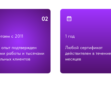
02
таем с 2011
1 год
 опыт подтвержден
Любой сертификат
ми работы и тысячами
действителен в течение
льных клиентов
месяцев