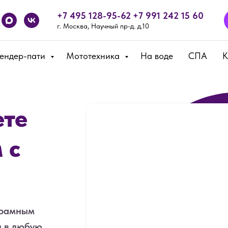
+7 495 128-95-62
+7 991 242 15 60
г. Москва, Научный пр-д. д.10
Гендер-пати
Мототехника
На воде
СПА
К
ете
 с
орамным
и в любую