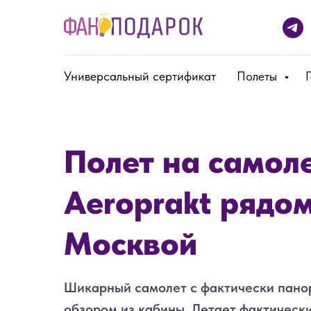
Универсальный сертификат
Полеты
Полет на самол
Aeroprakt рядом
Москвой
Шикарный самолет с фактически пан
обзором из кабины. Летает фактическ