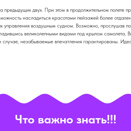
предыдущих двух. При этом в продолжительном полете пр
возможность насладиться красотами пейзажей более отдале
ях управления воздушным судном. Возможно, прослушав п
асладившись великолепными видами под крылом самолета, 
ом случае, незабываемые впечатления гарантированы. Иде
Что важно знать!!!