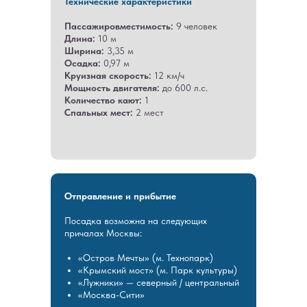
Технические характеристики
ОСТАЛИСЬ
Пассажировместимость:
9 человек
Длина:
10 м
ВОПРОСЫ?
Ширина:
3,35 м
Осадка:
0,97 м
Если вы хотите узнать подробнее о
Круизная скорость:
12 км/ч
проведении мероприятия, не
Мощность двигателя:
до 600 л.с.
стесняйтесь - пишите или звоните, мы
Количество кают:
1
будем рады вам помочь!
Спальных мест:
2 мест
Отправление и прибытие
Посадка возможна на следующих
причалах Москвы:
«Остров Мечты» (м. Технопарк)
«Крымский мост» (м. Парк культуры)
«Лужники» — северный / центральный
«Москва-Сити»