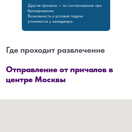
Другие причалы — по согласованию при
бронировании.
Возможность и условия подачи
НАПИШИТЕ НАМ В MAX
уточняются у менеджера.
НАПИШИТЕ НАМ В TELEGRAM
Где проходит развлечение
НАПИШИТЕ НАМ ВКОНТАКТЕ
Отправление от причалов в
центре Москвы