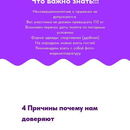
Что важно знать!!!
Несовершеннолетние к прыжкам не
допускаются.
Вес участника не должен превышать 110 кг
Возможен перенос даты полета по погодным
условиям
Форма одежды: спортивная (удобная)
На аэродром можно взять гостей
Рекомендуем взять с собой фото-
видеоаппаратуру
ОСТАЛИСЬ
ВОПРОСЫ?
Если вы хотите узнать подробнее о
проведении мероприятия, не
стесняйтесь - пишите или звоните, мы
будем рады вам помочь!
4 Причины почему нам
доверяют