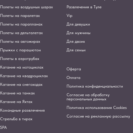
Полеты на воздушных шарах
Развлечения в Туле
Полеты на паралетах
Vip
Полеты на парапланах
Для девушки
Полеты на дельталетах
Для мужчины
Полеты на автожирах
Для двоих
Прыжки с парашютом
Для семьи
Полеты в аэротрубах
Катание на мотоциклах
Оферта
Катание на квадроциклах
Оплата
Катание на снегоходах
Политика конфиденциальности
Катание на танках
Согласие на обработку
персональных данных
Катание на Яхтах
Политика использования Cookies
Командные развлечения
Согласие на рекламную рассылку
Стрельба в тирах
SPA