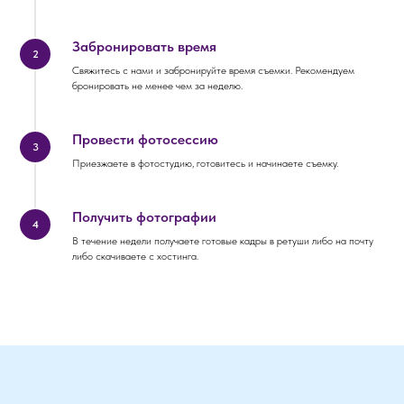
Забронировать время
ОСТАЛИСЬ
2
Свяжитесь с нами и забронируйте время съемки. Рекомендуем
ВОПРОСЫ?
бронировать не менее чем за неделю.
Если вы хотите узнать подробнее о
проведении мероприятия, не
Провести фотосессию
3
стесняйтесь - пишите или звоните, мы
Приезжаете в фотостудию, готовитесь и начинаете съемку.
будем рады вам помочь!
Получить фотографии
4
В течение недели получаете готовые кадры в ретуши либо на почту
либо скачиваете с хостинга.