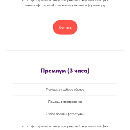
от 20 фотографий в авторской ретуши + хорошие фото (по
мнению фотографа) с легкой коррекцией в формате jpg
Купить
Премиум (3 часа)
Помощь в подборе образа
Помощь в позировании
2 часа аренды фотостудии
от 20 фотографий в авторской ретуши + хорошие фото (по