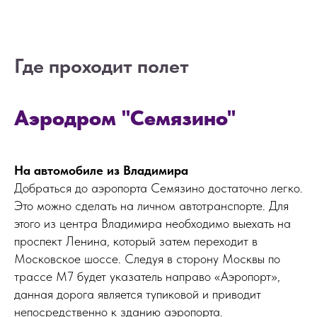
Где проходит полет
ОСТАЛИСЬ
ВОПРОСЫ?
Аэродром "Семязино"
Если вы хотите узнать подробнее о
проведении мероприятия, не
стесняйтесь - пишите или звоните, мы
будем рады вам помочь!
На автомобиле из Владимира
Добраться до аэропорта Семязино достаточно легко.
Это можно сделать на личном автотранспорте. Для
этого из центра Владимира необходимо выехать на
проспект Ленина, который затем переходит в
Московское шоссе. Следуя в сторону Москвы по
трассе М7 будет указатель направо «Аэропорт»,
данная дорога является тупиковой и приводит
непосредственно к зданию аэропорта.