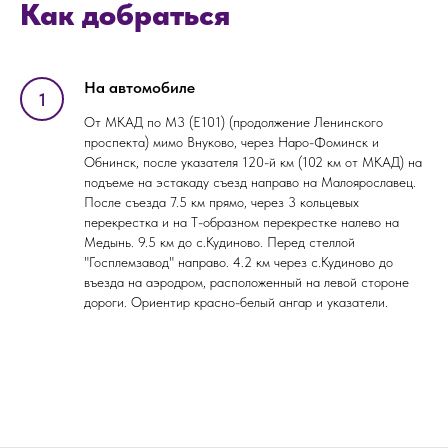
Как добраться
На автомобиле
От МКАД по М3 (Е101) (продолжение Ленинского
проспекта) мимо Внуково, через Наро-Фоминск и
Обнинск, после указателя 120-й км (102 км от МКАД) на
подъеме на эстакаду съезд направо на Малоярославец.
После съезда 7.5 км прямо, через 3 кольцевых
ОСТАЛИСЬ
перекрестка и на Т-образном перекрестке налево на
ВОПРОСЫ?
Медынь. 9.5 км до с.Кудиново. Перед стеллой
"Госплемзавод" направо. 4.2 км через с.Кудиново до
Если вы хотите узнать подробнее о
въезда на аэродром, расположенный на левой стороне
проведении мероприятия, не
дороги. Ориентир красно-белый ангар и указатели.
стесняйтесь - пишите или звоните, мы
будем рады вам помочь!