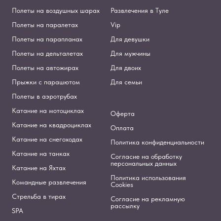
Полеты на воздушных шарах
Развлечения в Туле
Полеты на паралетах
Vip
Полеты на парапланах
Для девушки
Полеты на дельталетах
Для мужчины
Полеты на автожирах
Для двоих
Прыжки с парашютом
Для семьи
Полеты в аэротрубах
Катание на мотоциклах
Оферта
Катание на квадроциклах
Оплата
Катание на снегоходах
Политика конфиденциальности
Катание на танках
Согласие на обработку
персональных данных
Катание на Яхтах
Политика использования
Командные развлечения
Cookies
Стрельба в тирах
Согласие на рекламную
рассылку
SPA