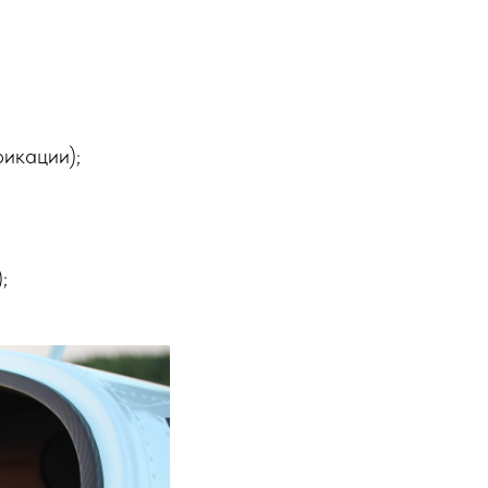
фикации);
;