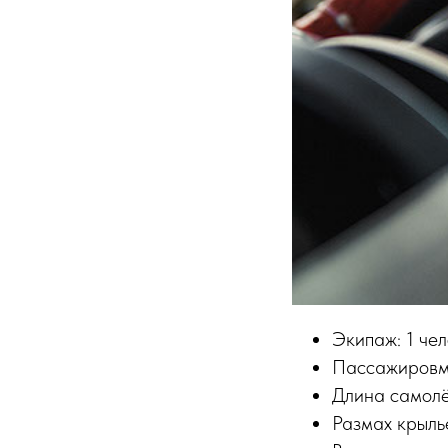
Экипаж: 1 чел
Пассажировме
Длина самолёт
Размах крылье