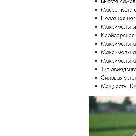
Высота самолё
Масса пустого
Полезная нагр
Максимальный 
Крейсерская с
Максимальная
Максимальная
Максимальная
Тип авиадвиг
Силовая уста
Мощность: 100