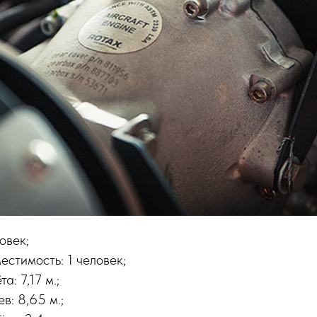
овек;
стимость: 1 человек;
а: 7,17 м.;
в: 8,65 м.;