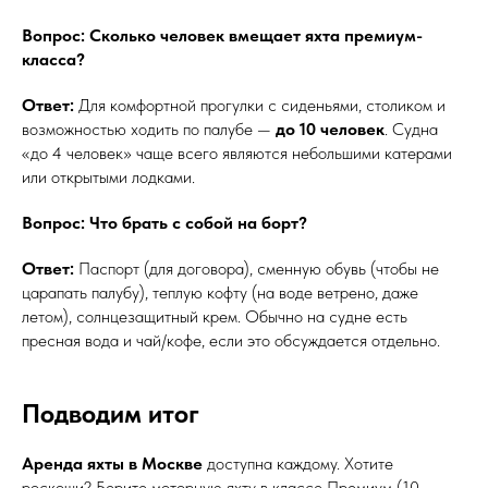
Вопрос: Сколько человек вмещает яхта премиум-
класса?
Ответ:
Для комфортной прогулки с сиденьями, столиком и
возможностью ходить по палубе —
до 10 человек
. Судна
«до 4 человек» чаще всего являются небольшими катерами
или открытыми лодками.
Вопрос: Что брать с собой на борт?
Ответ:
Паспорт (для договора), сменную обувь (чтобы не
царапать палубу), теплую кофту (на воде ветрено, даже
летом), солнцезащитный крем. Обычно на судне есть
пресная вода и чай/кофе, если это обсуждается отдельно.
Подводим итог
Аренда яхты в Москве
доступна каждому. Хотите
роскоши? Берите моторную яхту в классе Премиум (10