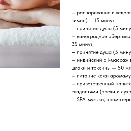
— распаривание в кедрово
лимон) — 15 минут;
— принятие душа (5 минут
— виноградное обертыван
35 минут;
— принятие душа (5 минут
— индийский oil-массаж 
шлаки и токсины — 50 ми
— питание кожи аромаму
— приветственный напито
сладостями (орехи и сухо
— SPA-музыка, ароматера