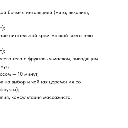
й бочке с ингаляцией (мята, эвкалипт,
);
ие питательной крем-маской всего тела —
);
всего тела с фруктовым маслом, выводящим
нут;
ссом — 10 минут;
к на выбор и чайная церемония со
фрукты);
пия, консультация массажиста.